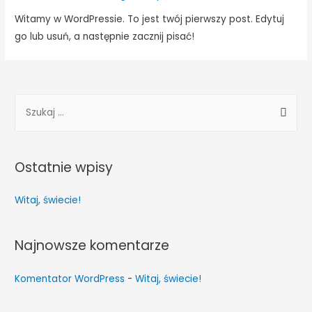
Witamy w WordPressie. To jest twój pierwszy post. Edytuj
go lub usuń, a następnie zacznij pisać!
S
z
u
k
Ostatnie wpisy
a
j
Witaj, świecie!
:
Najnowsze komentarze
Komentator WordPress
-
Witaj, świecie!