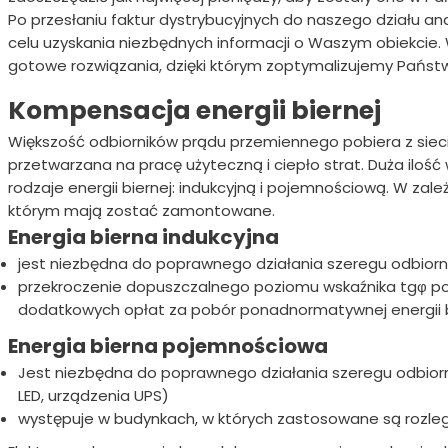
Po przesłaniu faktur dystrybucyjnych do naszego działu a
celu uzyskania niezbędnych informacji o Waszym obiekcie.
gotowe rozwiązania, dzięki którym zoptymalizujemy Państ
Kompensacja energii biernej
Większość odbiorników prądu przemiennego pobiera z sieci e
przetwarzana na pracę użyteczną i ciepło strat. Duża ilość
rodzaje energii biernej: indukcyjną i pojemnościową. W zale
którym mają zostać zamontowane.
Energia bierna indukcyjna
jest niezbędna do poprawnego działania szeregu odbiornikó
przekroczenie dopuszczalnego poziomu wskaźnika tgφ powod
dodatkowych opłat za pobór ponadnormatywnej energii b
Energia bierna pojemnościowa
Jest niezbędna do poprawnego działania szeregu odbiorn
LED, urządzenia UPS)
występuje w budynkach, w których zastosowane są rozleg