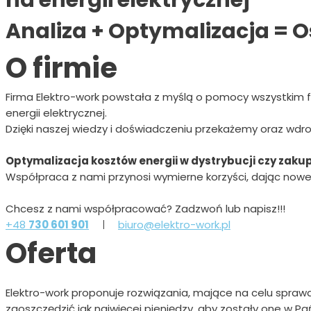
na energii elektrycznej
Analiza + Optymalizacja = 
O firmie
Firma Elektro-work powstała z myślą o pomocy wszystkim 
energii elektrycznej.
Dzięki naszej wiedzy i doświadczeniu przekażemy oraz wd
Optymalizacja kosztów energii w dystrybucji czy zakup
Współpraca z nami przynosi wymierne korzyści, dając nowe 
Chcesz z nami współpracować? Zadzwoń lub napisz!!!
+48
730 601 901
|
biuro@elektro-work.pl
Oferta
Elektro-work proponuje rozwiązania, mające na celu spraw
zaoszczędzić jak najwięcej pieniędzy, aby zostały one w Pa