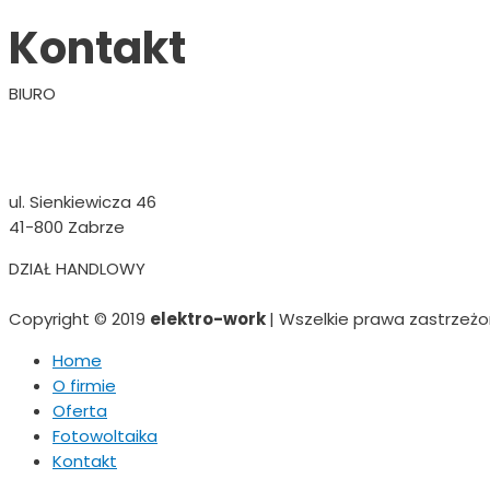
Kontakt
BIURO
+48
730 601 901
biuro@elektro-work.pl
ul. Sienkiewicza 46
41-800 Zabrze
DZIAŁ HANDLOWY
+48
571 022 804
analiza@elektro-work.pl
Copyright © 2019
elektro-work
| Wszelkie prawa zastrzeżo
Home
O firmie
Oferta
Fotowoltaika
Kontakt