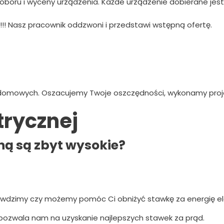
boru i wyceny urządzenia. Każde urządzenie dobierane jest 
j!!! Nasz pracownik oddzwoni i przedstawi wstępną ofertę.
 domowych. Oszacujemy Twoje oszczędności, wykonamy proj
trycznej
ną są zbyt wysokie?
rawdzimy czy możemy pomóc Ci obniżyć stawkę za energię el
 pozwala nam na uzyskanie najlepszych stawek za prąd.