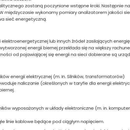
nalitycznego zostaną poczynione wstępne kroki. Następnie n
 W międzyczasie wykonamy pomiary analizatorem jakości sie
wa sieć energetyczną.
lektroenergetycznej lub innych źródeł zasilających energię c
 wytworzonej energii biernej przekłada się na większy rachu
żności od pojawiającej się energii na sieci dobierane są urząd
w energii elektrycznej (m. In. Silników, transformatorów)
uje naliczanie (określonych w taryfie dla energii elektryc
iernej.
ików wyposażonych w układy elektroniczne (m. in. komputer
łe linie kablowe będące pod ciągłym napięciem.